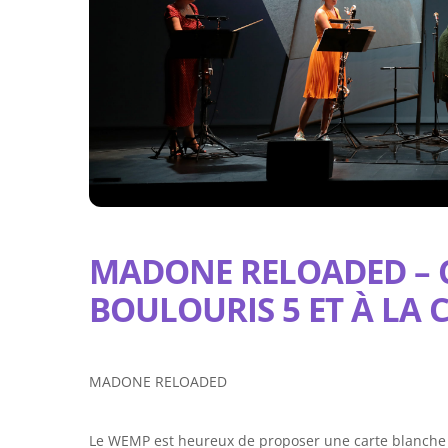
MADONE RELOADED – 
BOULOURIS 5 ET À LA C
MADONE RELOADED
Le WEMP est heureux de proposer une carte blanche à