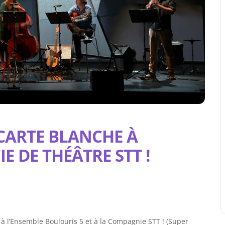
CARTE BLANCHE À
IE DE THÉÂTRE STT !
 l’Ensemble Boulouris 5 et à la Compagnie STT ! (Super