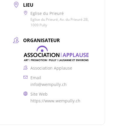
LIEU
Eglise du Prieuré
Eglise du Prieuré, Av. du Prieuré 2B,
1009 Pully
ORGANISATEUR
Association Applause
Email
info@wempully.ch
Site Web
https://www.wempully.ch