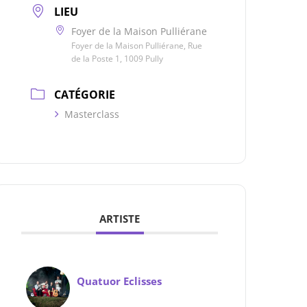
LIEU
Foyer de la Maison Pulliérane
Foyer de la Maison Pulliérane, Rue
de la Poste 1, 1009 Pully
CATÉGORIE
Masterclass
ARTISTE
Quatuor Eclisses