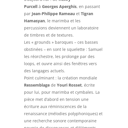
Purcell
à
Georges Aperghis
, en passant
par
Jean-Philippe Rameau
et
Tigran
Hamasyan
, le marimba et les
percussions deviennent un laboratoire
de timbres et de textures.
Les « grounds » baroques – ces basses
obstinées – en sont le squelette : Samuel
les réorchestre, les prolonge par des
loops, et ouvre ainsi des fenêtres vers
des langages actuels.
Point culminant : la création mondiale
Ressemblage
de
Youri Rosset
, écrite
pour lui, pour marimba et cymbales. La
pièce met d’abord en tension une
écriture aux réminiscences de la
renaissance (mélodies polyphoniques) et
une recherche sonore contemporaine
nourrie de dissonances et d’éléments