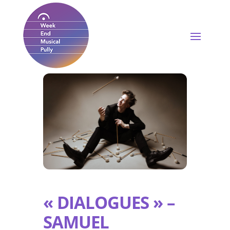
« DIALOGUES » –
SAMUEL