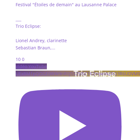
Festival "Étoiles de demain" au Lausanne Palace
___
Trio Eclipse:
Lionel Andrey, clarinette
Sebastian Braun,
...
10
0
Vidéo YouTube
UExBM1pQOGE0WW9nR0J5S25ISC1hZmJwVkZRQ3R6UDVM