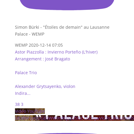
Simon Bürki - "Étoiles de demain" au Lausanne
Palace - WEMP
WEMP
2020-12-14 07:05
Astor Piazzolla : Invierno Porteño (L'hiver)
Arrangement : José Bragato
Palace Trio
Alexander Grytsayenko, violon
Indira
...
38
3
Vidéo YouTube
UExBM1pQOGE0WW9nR0J5S25ISC1hZmJwVkZRQ3R6UDVMS