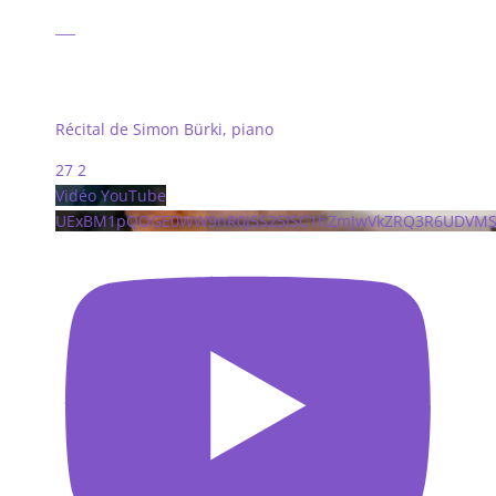
___
Récital de Simon Bürki, piano
27
2
Vidéo YouTube
UExBM1pQOGE0WW9nR0J5S25ISC1hZmJwVkZRQ3R6UDVM